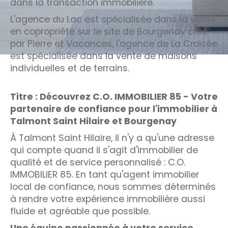
dans la transaction immobilière.
L'agence du Lac est spécialisée dans la vente
Budget
Budget
en copropriété sur le site de Bourgenay créé
par Pierre et Vacances, l'agence de La Croisée
Surface
est spécialisée dans la vente de maisons
Surface
individuelles et de terrains.
Pièces
Titre : Découvrez C.O. IMMOBILIER 85 - Votre
Pièces
partenaire de confiance pour l'immobilier à
Talmont Saint Hilaire et Bourgenay
Référence
À Talmont Saint Hilaire, il n'y a qu'une adresse
qui compte quand il s'agit d'immobilier de
qualité et de service personnalisé : C.O.
AFFINER LES CRITÈRES
IMMOBILIER 85. En tant qu'agent immobilier
local de confiance, nous sommes déterminés
TERRASSE
PARKING
PISCINE
à rendre votre expérience immobilière aussi
fluide et agréable que possible.
FILTRER PAR
Une équipe passionnée à votre service