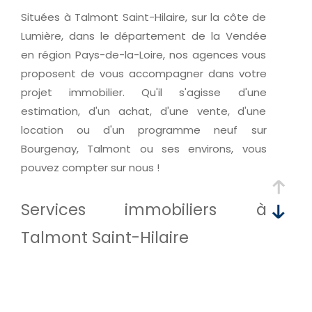
Situées à Talmont Saint-Hilaire, sur la côte de
Budget
Lumière, dans le département de la Vendée
Budget
en région Pays-de-la-Loire, nos agences vous
proposent de vous accompagner dans votre
Surface
Surface
projet immobilier. Qu'il s'agisse d'une
estimation, d'un achat, d'une vente, d'une
Pièces
location ou d'un programme neuf sur
Pièces
Bourgenay, Talmont ou ses environs, vous
pouvez compter sur nous !
Référence
Services immobiliers à
AFFINER LES CRITÈRES
Talmont Saint-Hilaire
TERRASSE
PARKING
PISCINE
Réaliser une transaction immobilière
FILTRER PAR