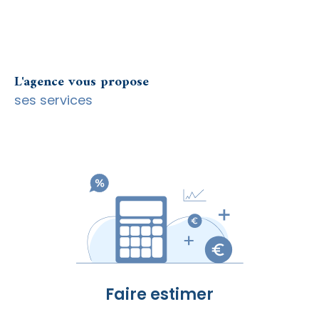
mmobilière à Talmont Saint-Hilaire et ses envir
ons
. Que ce soit ou non dans le cadre d'une
vente, nous déterminerons rapidement la
valeur la plus juste possible de votre propriété.
L'agence vous propose
ses services
Contacter l'agence CO
Immobilier 85
Vous recherchez une agence immobilière à
Talmont Saint-Hilaire ? Faites confiance à CO
Immobilier 85.
Contactez
l'une de nos deux agences dès
maintenant !
Faire estimer