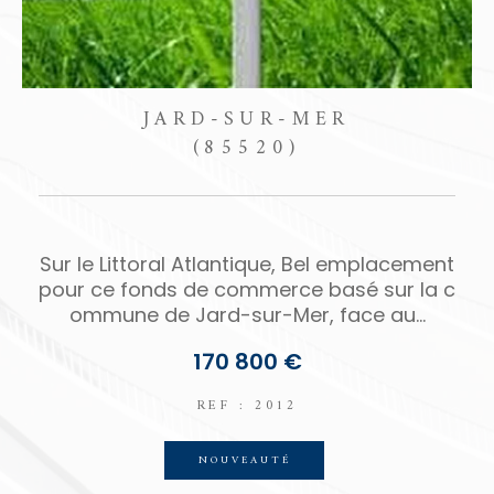
TALMONT-SAINT-HILAIRE
(85440)
t
Bourgenay, emplacement exceptionnel, a
c
u calme, les commerces, le port, le golf, la
plage à pied, magnifique terrain...
499 200 €
REF : 2077
COUP DE COEUR