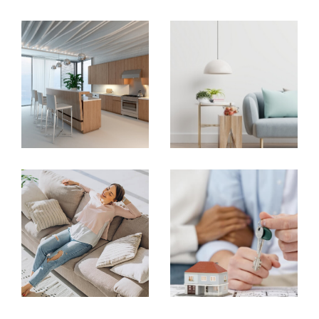
Si vous cherchez
à acheter une propriété
pour
COUPS DE COEUR
en faire votre nouveau foyer ou
un
programme neuf
, CO Immobilier 85 vous
EXCLUSIVITÉS
NOUVEAUTÉS
propose un service exceptionnellement
professionnel.
RECHERCHER
De l'évaluation à l'achèvement de la
transaction, en passant par les formalités
juridiques, nous assurons l'intégralité de votre
vente. Nos agents restent également à votre
écoute si vous êtes à la recherche d'une
location.
Faire estimer son bien immobilier
Nous sommes aussi à votre écoute si vous
souhaitez plutôt bénéficier d'
une estimation i