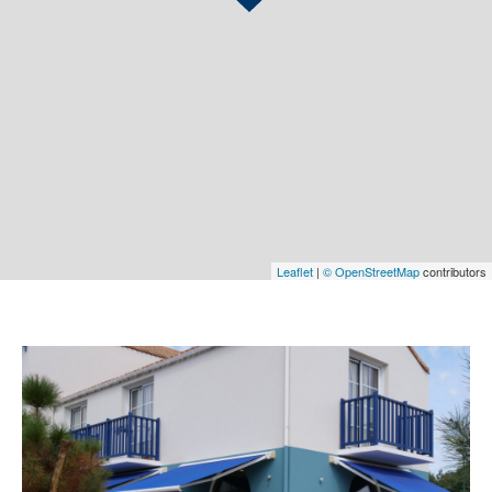
COUPS DE COEUR
EXCLUSIVITÉS
NOUVEAUTÉS
RECHERCHER
Leaflet
|
© OpenStreetMap
contributors