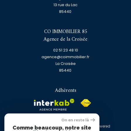
13 rue du Lac
85440
CO IMMOBILIER 85
Agence de la Croisée
02 51 23 48 10
agence@coimmobilier.fr
La Croisée
85440
Adhérents
On en reste là
© 2026 | Tous droits réservés | Traduction powered
Comme beaucoup, notre site