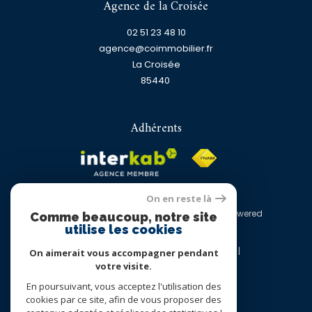
Agence de la Croisée
02 51 23 48 10
agence@coimmobilier.fr
La Croisée
85440
Adhérents
On en reste là
© 2026 | Tous droits réservés | Traduction powered
Comme beaucoup, notre site
by Google |
utilise les cookies
Nos honoraires
Plan du site
Mentions légales
Admin
Nos liens
On aimerait vous accompagner pendant
Politique RGPD
Cookies
votre visite.
En poursuivant, vous acceptez l'utilisation des
cookies par ce site, afin de vous proposer des