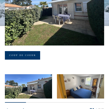
Budget
Budget
Surface
Surface
Pièces
Pièces
COUP DE COEUR
Référence
AFFINER LES CRITÈRES
TERRASSE
PARKING
PISCINE
FILTRER PAR