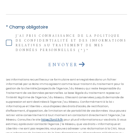
* Champ obligatoire
J'AI PRIS CONNAISSANCE DE LA POLITIQUE
DE CONFIDENTIALITÉ ET DES INFORMATIONS
RELATIVES AU TRAITEMENT DE MES
DONNÉES PERSONNELLES (*)*
ENVOYER
Les informations recueillies sur ce formulaire sont enregistrées dans un fichier
informatisé par La Boite Immo agissant comme Sous-traitant du traitement pour la
gestion de la clientèle/prospects de l'Agence / du Réseau qui reste Responsable du
Traitement de vos Données personnelles. La base légale du traitement repose sur
l'intérêt légitime de l'Agence / du Réseau. Elles sont conservées jusqu'à demande de
suppression et sont destinées à l'Agence / au Réseau. Conformément à la loi «
informatique et libertés », vous disposez des droits d’accès, de rectification,
d’effacement, d’opposition, de limitation et de portabilité de vos données. Vous pouvez
retirer votre consentement à tout moment en contactant directement l’Agence / Le
Réseau. Consultez le site
https://cnil.fr/fr
pour plus d’informations sur vos droits. Si vous
estimez, après avoir contacté l'Agence / le Réseau, que vos droits « Informatique et
Libertés » ne sont pas respectés, vous pouvez adresser une réclamation à la CNIL. Nous