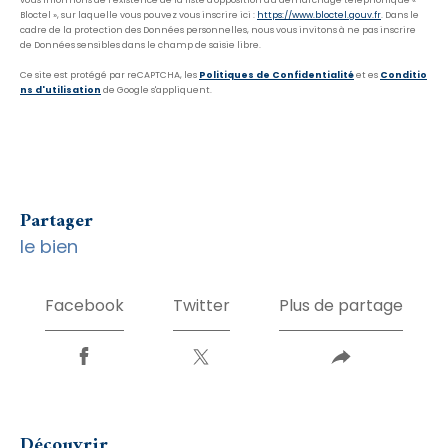
vous informons de l’existence de la liste d'opposition au démarchage téléphonique «
Bloctel », sur laquelle vous pouvez vous inscrire ici :
https://www.bloctel.gouv.fr
. Dans le
cadre de la protection des Données personnelles, nous vous invitons à ne pas inscrire
de Données sensibles dans le champ de saisie libre.
Ce site est protégé par reCAPTCHA, les
Politiques de Confidentialité
et es
Conditio
ns d'utilisation
de Google s'appliquent.
partager
le bien
Facebook
Twitter
Plus de partage
découvrir