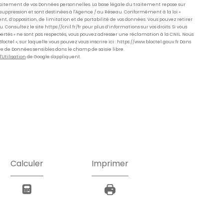
Traitement de vos Données personnelles. La base légale du traitement repose sur
suppression et sont destinées à l'Agence / au Réseau. Conformément à la loi «
ent, d’opposition, de limitation et de portabilité de vos données. Vous pouvez retirer
ultez le site https://cnil.fr/fr pour plus d’informations sur vos droits. Si vous
ibertés » ne sont pas respectés, vous pouvez adresser une réclamation à la CNIL. Nous
ctel », sur laquelle vous pouvez vous inscrire ici : https://www.bloctel.gouv.fr Dans
re de Données sensibles dans le champ de saisie libre.
'Utilisation
de Google s'appliquent.
Calculer
Imprimer