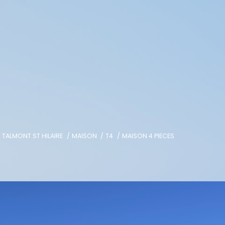
TALMONT ST HILAIRE
MAISON
T4
MAISON 4 PIECES