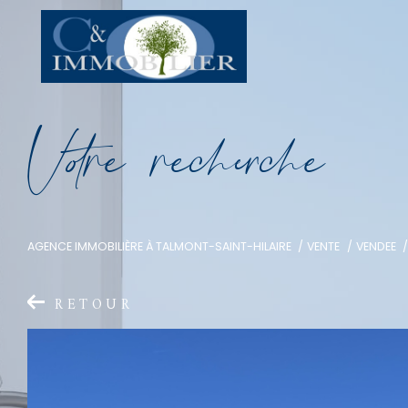
V
o
r
e
r
e
c
e
c
e
AGENCE IMMOBILIÈRE À TALMONT-SAINT-HILAIRE
VENTE
VENDEE
RETOUR