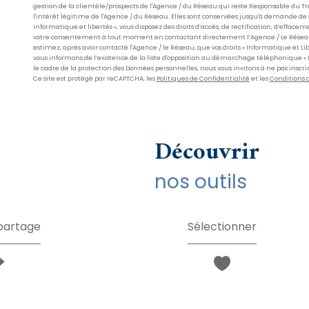
gestion de la clientèle/prospects de l'Agence / du Réseau qui reste Responsable du 
l'intérêt légitime de l'Agence / du Réseau. Elles sont conservées jusqu'à demande de 
informatique et libertés », vous disposez des droits d’accès, de rectification, d’effacem
votre consentement à tout moment en contactant directement l’Agence / Le Réseau. Cons
estimez, après avoir contacté l'Agence / le Réseau, que vos droits « Informatique et L
vous informons de l’existence de la liste d'opposition au démarchage téléphonique « Blo
le cadre de la protection des Données personnelles, nous vous invitons à ne pas inscri
Ce site est protégé par reCAPTCHA, les
Politiques de Confidentialité
et les
Conditions d
découvrir
nos outils
 partage
Sélectionner