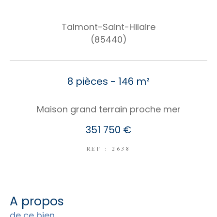
COUPS DE COEUR
Talmont-Saint-Hilaire
EXCLUSIVITÉS
NOUVEAUTÉS
(85440)
RECHERCHER
8 pièces - 146 m²
Maison grand terrain proche mer
351 750 €
REF : 2638
a propos
de ce bien