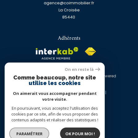
agence@coimmobilier.fr
La Croisée
85440
Adhérents
On en reste là
© 2026 | Tous droits réservés | Traduction powered
Comme beaucoup, notre site
by Google |
utilise les cookies
Nos honoraires
Plan du site
Mentions légales
Admin
Nos liens
On aimerait vous accompagner pendant
Politique RGPD
Cookies
votre visite.
En poursuivant, vous acceptez l'utilisation des
cookies par ce site, afin de vous proposer des
contenus adaptés et réaliser des statistiques !
PARAMÉTRER
OK POUR MOI !