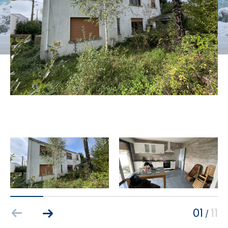
Budget
Budget
Surface
Surface
Pièces
Pièces
Référence
AFFINER LES CRITÈRES
TERRASSE
PARKING
PISCINE
01
11
/
FILTRER PAR