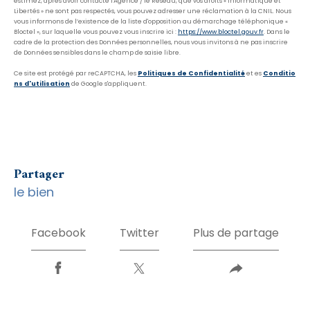
estimez, après avoir contacté l'Agence / le Réseau, que vos droits « Informatique et
Libertés » ne sont pas respectés, vous pouvez adresser une réclamation à la CNIL. Nous
vous informons de l’existence de la liste d'opposition au démarchage téléphonique «
Bloctel », sur laquelle vous pouvez vous inscrire ici :
https://www.bloctel.gouv.fr
. Dans le
cadre de la protection des Données personnelles, nous vous invitons à ne pas inscrire
de Données sensibles dans le champ de saisie libre.
Ce site est protégé par reCAPTCHA, les
Politiques de Confidentialité
et es
Conditio
ns d'utilisation
de Google s'appliquent.
partager
le bien
Facebook
Twitter
Plus de partage