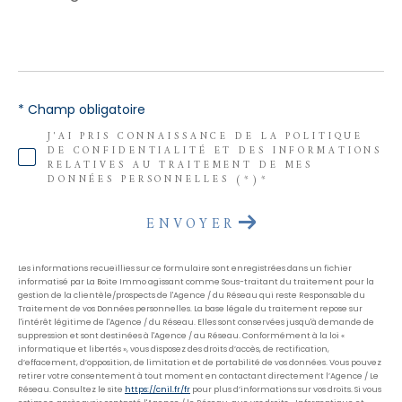
*
* Champ obligatoire
J'AI PRIS CONNAISSANCE DE LA POLITIQUE
DE CONFIDENTIALITÉ ET DES INFORMATIONS
RELATIVES AU TRAITEMENT DE MES
DONNÉES PERSONNELLES (*)*
ENVOYER
Les informations recueillies sur ce formulaire sont enregistrées dans un fichier
informatisé par La Boite Immo agissant comme Sous-traitant du traitement pour la
gestion de la clientèle/prospects de l'Agence / du Réseau qui reste Responsable du
Traitement de vos Données personnelles. La base légale du traitement repose sur
l'intérêt légitime de l'Agence / du Réseau. Elles sont conservées jusqu'à demande de
suppression et sont destinées à l'Agence / au Réseau. Conformément à la loi «
informatique et libertés », vous disposez des droits d’accès, de rectification,
d’effacement, d’opposition, de limitation et de portabilité de vos données. Vous pouvez
retirer votre consentement à tout moment en contactant directement l’Agence / Le
Réseau. Consultez le site
https://cnil.fr/fr
pour plus d’informations sur vos droits. Si vous