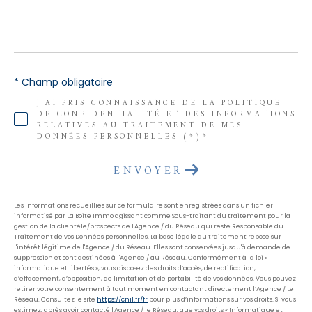
* Champ obligatoire
J'AI PRIS CONNAISSANCE DE LA POLITIQUE
DE CONFIDENTIALITÉ ET DES INFORMATIONS
RELATIVES AU TRAITEMENT DE MES
DONNÉES PERSONNELLES (*)*
ENVOYER
Les informations recueillies sur ce formulaire sont enregistrées dans un fichier
informatisé par La Boite Immo agissant comme Sous-traitant du traitement pour la
gestion de la clientèle/prospects de l'Agence / du Réseau qui reste Responsable du
Traitement de vos Données personnelles. La base légale du traitement repose sur
l'intérêt légitime de l'Agence / du Réseau. Elles sont conservées jusqu'à demande de
suppression et sont destinées à l'Agence / au Réseau. Conformément à la loi «
informatique et libertés », vous disposez des droits d’accès, de rectification,
d’effacement, d’opposition, de limitation et de portabilité de vos données. Vous pouvez
retirer votre consentement à tout moment en contactant directement l’Agence / Le
Réseau. Consultez le site
https://cnil.fr/fr
pour plus d’informations sur vos droits. Si vous
estimez, après avoir contacté l'Agence / le Réseau, que vos droits « Informatique et