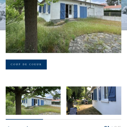
Budget
Budget
Surface
Surface
Pièces
Pièces
COUP DE COEUR
Référence
AFFINER LES CRITÈRES
TERRASSE
PARKING
PISCINE
FILTRER PAR