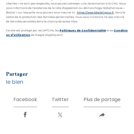
Libertés » ne sont pas respectés, vous pouvez adresser une réclamation à la CNIL. Nous
vous informons de l’existence de la liste d'opposition au démarchage téléphonique «
Bloctel », sur laquelle vous pouvez vous inscrire ici :
https://www.bloctel.gouv.fr
. Dans le
cadre de la protection des Données personnelles, nous vous invitons à ne pas inscrire
de Données sensibles dans le champ de saisie libre.
Ce site est protégé par reCAPTCHA, les
Politiques de Confidentialité
et es
Conditio
ns d'utilisation
de Google s'appliquent.
partager
le bien
Facebook
Twitter
Plus de partage