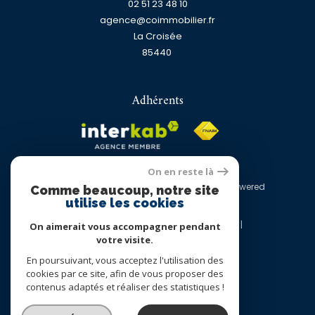
02 51 23 48 10
agence@coimmobilier.fr
La Croisée
85440
Adhérents
On en reste là
© 2026 | Tous droits réservés | Traduction powered
Comme beaucoup, notre site
by Google |
utilise les cookies
Nos honoraires
Plan du site
Mentions légales
Admin
Nos liens
On aimerait vous accompagner pendant
Politique RGPD
Cookies
votre visite.
En poursuivant, vous acceptez l'utilisation des
cookies par ce site, afin de vous proposer des
contenus adaptés et réaliser des statistiques !