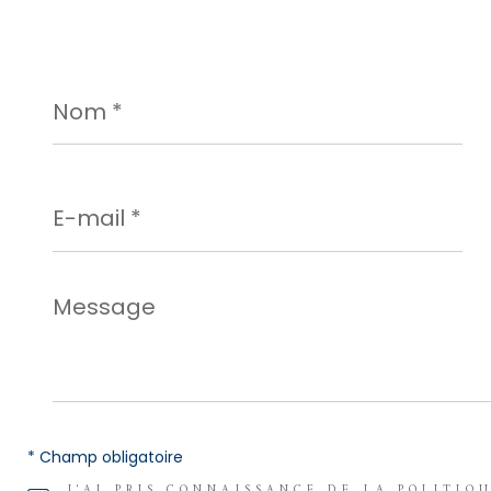
Nom
*
E-
mail
*
Message
*
* Champ obligatoire
J'AI PRIS CONNAISSANCE DE LA POLITIQ