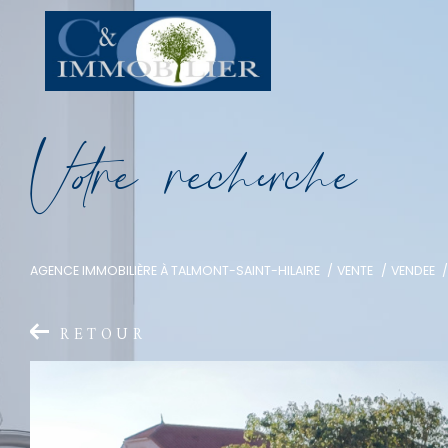
V
o
r
e
r
e
c
e
c
e
AGENCE IMMOBILIÈRE À TALMONT-SAINT-HILAIRE
VENTE
VENDEE
RETOUR