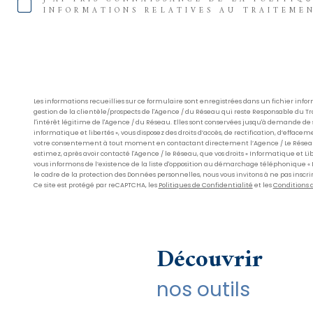
INFORMATIONS RELATIVES AU TRAITEME
Les informations recueillies sur ce formulaire sont enregistrées dans un fichier in
gestion de la clientèle/prospects de l'Agence / du Réseau qui reste Responsable du 
l'intérêt légitime de l'Agence / du Réseau. Elles sont conservées jusqu'à demande de 
informatique et libertés », vous disposez des droits d’accès, de rectification, d’effacem
votre consentement à tout moment en contactant directement l’Agence / Le Réseau. Cons
estimez, après avoir contacté l'Agence / le Réseau, que vos droits « Informatique et L
vous informons de l’existence de la liste d'opposition au démarchage téléphonique « Blo
le cadre de la protection des Données personnelles, nous vous invitons à ne pas inscri
Ce site est protégé par reCAPTCHA, les
Politiques de Confidentialité
et les
Conditions d
découvrir
nos outils