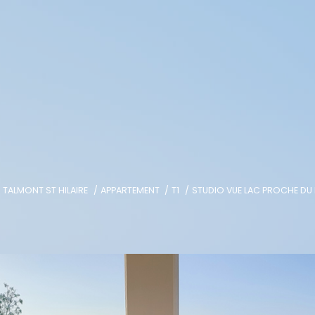
TALMONT ST HILAIRE
APPARTEMENT
T1
STUDIO VUE LAC PROCHE DU