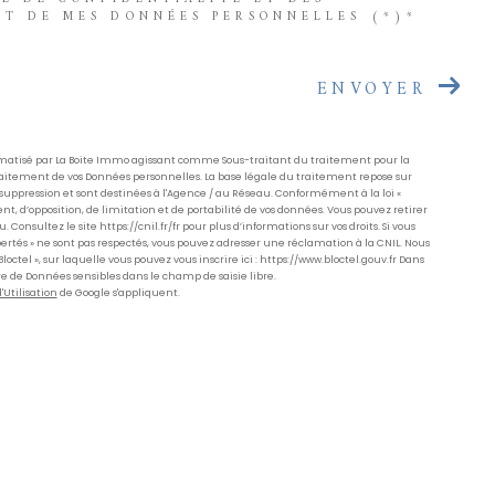
NT DE MES DONNÉES PERSONNELLES (*)*
ENVOYER
formatisé par La Boite Immo agissant comme Sous-traitant du traitement pour la
Traitement de vos Données personnelles. La base légale du traitement repose sur
suppression et sont destinées à l'Agence / au Réseau. Conformément à la loi «
ent, d’opposition, de limitation et de portabilité de vos données. Vous pouvez retirer
ultez le site https://cnil.fr/fr pour plus d’informations sur vos droits. Si vous
ibertés » ne sont pas respectés, vous pouvez adresser une réclamation à la CNIL. Nous
ctel », sur laquelle vous pouvez vous inscrire ici : https://www.bloctel.gouv.fr Dans
re de Données sensibles dans le champ de saisie libre.
'Utilisation
de Google s'appliquent.