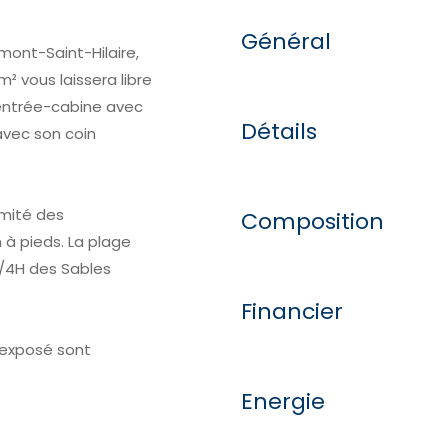
Général
mont-Saint-Hilaire,
² vous laissera libre
 entrée-cabine avec
Détails
avec son coin
imité des
Composition
 à pieds. La plage
 1/4H des Sables
Financier
t exposé sont
Energie