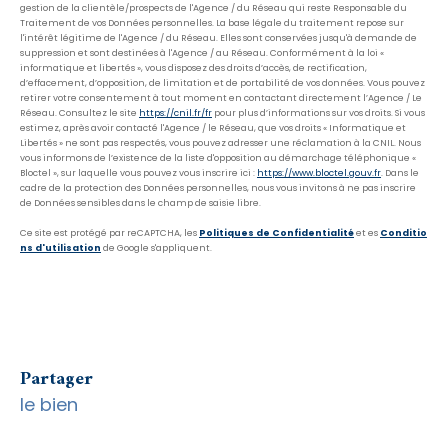
gestion de la clientèle/prospects de l'Agence / du Réseau qui reste Responsable du
Traitement de vos Données personnelles. La base légale du traitement repose sur
l'intérêt légitime de l'Agence / du Réseau. Elles sont conservées jusqu'à demande de
suppression et sont destinées à l'Agence / au Réseau. Conformément à la loi «
informatique et libertés », vous disposez des droits d’accès, de rectification,
d’effacement, d’opposition, de limitation et de portabilité de vos données. Vous pouvez
retirer votre consentement à tout moment en contactant directement l’Agence / Le
Réseau. Consultez le site
https://cnil.fr/fr
pour plus d’informations sur vos droits. Si vous
estimez, après avoir contacté l'Agence / le Réseau, que vos droits « Informatique et
Libertés » ne sont pas respectés, vous pouvez adresser une réclamation à la CNIL. Nous
vous informons de l’existence de la liste d'opposition au démarchage téléphonique «
Bloctel », sur laquelle vous pouvez vous inscrire ici :
https://www.bloctel.gouv.fr
. Dans le
cadre de la protection des Données personnelles, nous vous invitons à ne pas inscrire
de Données sensibles dans le champ de saisie libre.
Ce site est protégé par reCAPTCHA, les
Politiques de Confidentialité
et es
Conditio
ns d'utilisation
de Google s'appliquent.
partager
le bien