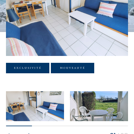
Budget
Budget
Surface
Surface
Pièces
Pièces
EXCLUSIVITÉ
NOUVEAUTÉ
Référence
AFFINER LES CRITÈRES
TERRASSE
PARKING
PISCINE
FILTRER PAR