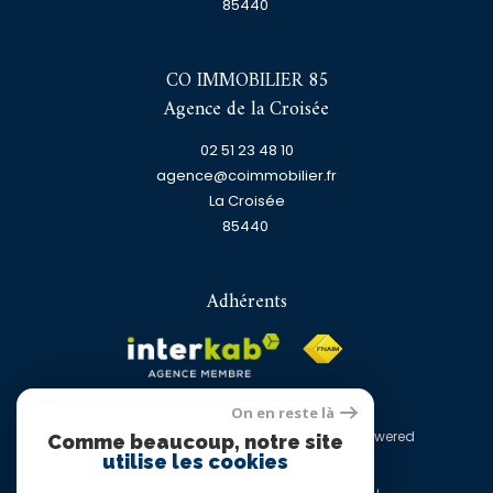
85440
CO IMMOBILIER 85
Agence de la Croisée
02 51 23 48 10
agence@coimmobilier.fr
La Croisée
85440
Adhérents
On en reste là
© 2026 | Tous droits réservés | Traduction powered
Comme beaucoup, notre site
by Google |
utilise les cookies
Nos honoraires
Plan du site