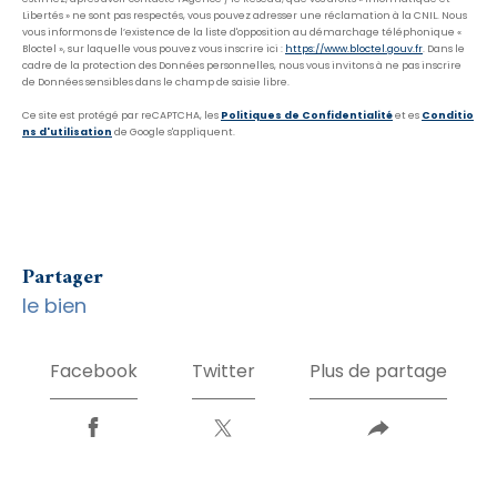
Libertés » ne sont pas respectés, vous pouvez adresser une réclamation à la CNIL. Nous
vous informons de l’existence de la liste d'opposition au démarchage téléphonique «
Bloctel », sur laquelle vous pouvez vous inscrire ici :
https://www.bloctel.gouv.fr
. Dans le
cadre de la protection des Données personnelles, nous vous invitons à ne pas inscrire
de Données sensibles dans le champ de saisie libre.
Ce site est protégé par reCAPTCHA, les
Politiques de Confidentialité
et es
Conditio
ns d'utilisation
de Google s'appliquent.
partager
le bien
Facebook
Twitter
Plus de partage