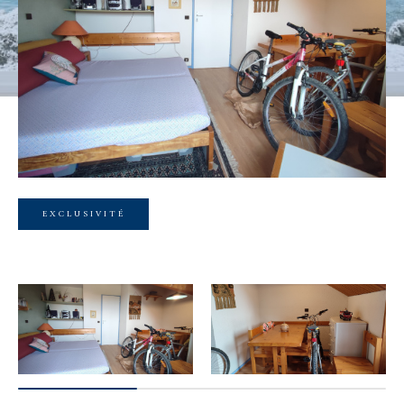
Budget
Budget
Surface
Surface
Pièces
Pièces
EXCLUSIVITÉ
Référence
AFFINER LES CRITÈRES
TERRASSE
PARKING
PISCINE
FILTRER PAR