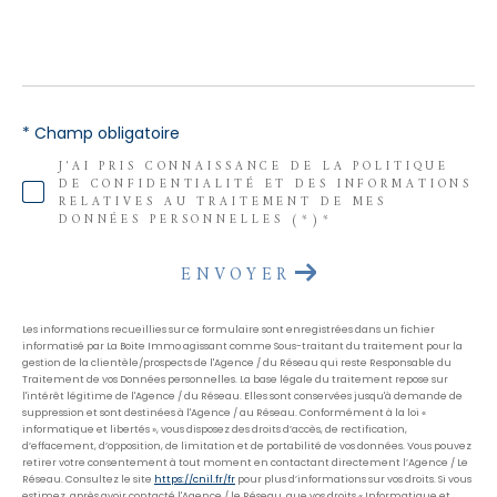
*
* Champ obligatoire
J'AI PRIS CONNAISSANCE DE LA POLITIQUE
DE CONFIDENTIALITÉ ET DES INFORMATIONS
RELATIVES AU TRAITEMENT DE MES
DONNÉES PERSONNELLES (*)*
ENVOYER
Les informations recueillies sur ce formulaire sont enregistrées dans un fichier
informatisé par La Boite Immo agissant comme Sous-traitant du traitement pour la
gestion de la clientèle/prospects de l'Agence / du Réseau qui reste Responsable du
Traitement de vos Données personnelles. La base légale du traitement repose sur
l'intérêt légitime de l'Agence / du Réseau. Elles sont conservées jusqu'à demande de
suppression et sont destinées à l'Agence / au Réseau. Conformément à la loi «
informatique et libertés », vous disposez des droits d’accès, de rectification,
d’effacement, d’opposition, de limitation et de portabilité de vos données. Vous pouvez
retirer votre consentement à tout moment en contactant directement l’Agence / Le
Réseau. Consultez le site
https://cnil.fr/fr
pour plus d’informations sur vos droits. Si vous
estimez, après avoir contacté l'Agence / le Réseau, que vos droits « Informatique et