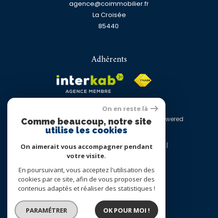
agence@coimmobilier.fr
La Croisée
85440
Adhérents
On en reste là
© 2026 | Tous droits réservés | Traduction powered
Comme beaucoup, notre site
by Google |
utilise les cookies
Nos honoraires
Plan du site
Mentions légales
Admin
Nos liens
On aimerait vous accompagner pendant
Politique RGPD
Cookies
votre visite.
En poursuivant, vous acceptez l'utilisation des
cookies par ce site, afin de vous proposer des
contenus adaptés et réaliser des statistiques !
PARAMÉTRER
OK POUR MOI !