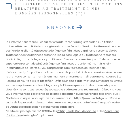
DE CONFIDENTIALITÉ ET DES INFORMATIONS
RELATIVES AU TRAITEMENT DE MES
DONNÉES PERSONNELLES (*)*
ENVOYER
Les informations recueillies sur ce formulaire sont enregistrées dans un fichier
informatisé par La Boite Immo agissant comme Sous-traitant du traitement pour la
gestion de la clientèle/prospects de l'Agence / du Réseau qui reste Responsable du
Traitement de vos Données personnelles. La base légale du traitement repose sur
l'intérêt légitime de l'Agence / du Réseau. Elles sont conservées jusqu'à demande de
suppression et sont destinées à l'Agence / au Réseau. Conformément à la loi «
informatique et libertés », vous disposez des droits d’accès, de rectification,
d’effacement, d’opposition, de limitation et de portabilité de vos données. Vous pouvez
retirer votre consentement à tout moment en contactant directement l’Agence / Le
Réseau. Consultez le site https://cnil.fr/fr pour plus d’informations sur vos droits. Si vous
estimez, après avoir contacté l'Agence / le Réseau, que vos droits « Informatique et
Libertés » ne sont pas respectés, vous pouvez adresser une réclamation à la CNIL. Nous
vous informons de l’existence de la liste d'opposition au démarchage téléphonique «
Bloctel », sur laquelle vous pouvez vous inscrire ici : https://www.bloctel.gouv.fr Dans le
cadre de la protection des Données personnelles, nous vous invitons à ne pas inscrire
de Données sensibles dans le champ de saisie libre.
Ce site est protégé par reCAPTCHA, les
Politiques de Confidentialité
et les
Conditions
d'Utilisation
de Google s'appliquent.