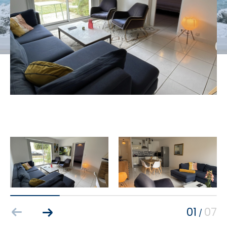
Budget
Budget
Surface
Surface
Pièces
Pièces
Référence
AFFINER LES CRITÈRES
TERRASSE
PARKING
PISCINE
01
07
/
FILTRER PAR