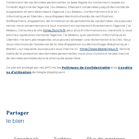
Traitement de vos Données personnelles. La base légale du traitement repose sur
l'intérêt légitime de l'Agence / du Réseau. Elles sont conservées jusqu'à demande de
suppression et sont destinées à l'Agence / au Réseau. Conformément à la loi «
informatique et libertés », vous disposez des droits d’accès, de rectification,
d’effacement, d’opposition, de limitation et de portabilité de vos données. Vous pouvez
retirer votre consentement à tout moment en contactant directement l’Agence / Le
Réseau. Consultez le site
https://cnil.fr/fr
pour plus d’informations sur vos droits. Si vous
estimez, après avoir contacté l'Agence / le Réseau, que vos droits « Informatique et
Libertés » ne sont pas respectés, vous pouvez adresser une réclamation à la CNIL. Nous
vous informons de l’existence de la liste d'opposition au démarchage téléphonique «
Bloctel », sur laquelle vous pouvez vous inscrire ici :
https://www.bloctel.gouv.fr
. Dans le
cadre de la protection des Données personnelles, nous vous invitons à ne pas inscrire
de Données sensibles dans le champ de saisie libre.
Ce site est protégé par reCAPTCHA, les
Politiques de Confidentialité
et es
Conditio
ns d'utilisation
de Google s'appliquent.
partager
le bien