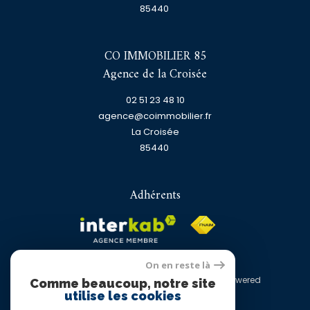
85440
CO IMMOBILIER 85
Agence de la Croisée
02 51 23 48 10
agence@coimmobilier.fr
La Croisée
85440
Adhérents
On en reste là
© 2026 | Tous droits réservés | Traduction powered
Comme beaucoup, notre site
by Google |
utilise les cookies
Nos honoraires
Plan du site